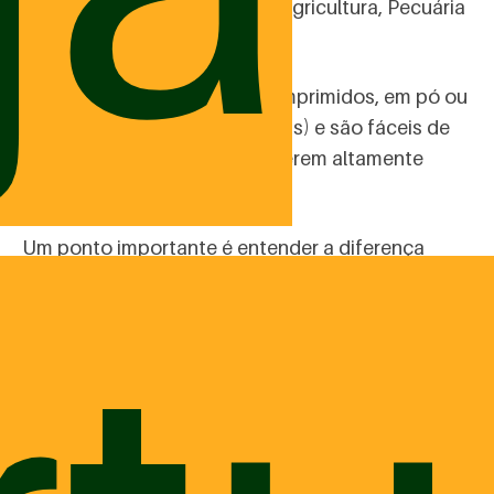
registrados no Ministério da Agricultura, Pecuária
e Abastecimento (MAPA).
Podem ser oferecidos em comprimidos, em pó ou
em palitos (petiscos funcionais) e são fáceis de
agradar a cães e gatos, por serem altamente
palatáveis.
Um ponto importante é entender a diferença
entre os
suplementos funcionais da Botica Pets
e
os suplementos vitamínicos e minerais. Enquanto
o primeiro serve para prevenir ou tratar uma
enfermidade e queixas específicas, o segundo é
indicado para complementar a alimentação,
como no caso de cães e gatos que consomem
alimentação natural caseira. Nestes casos, os