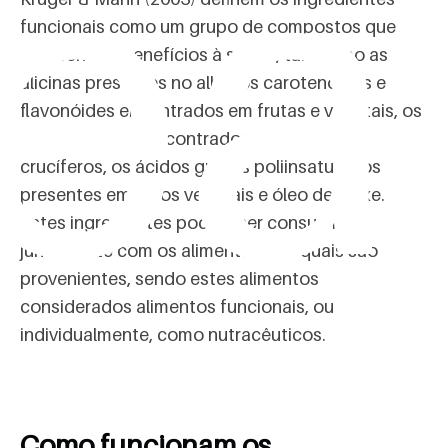
rea
funcionais como um grupo de compostos que
apresentam benefícios à saúde, tais como as
alicinas presentes no alho, os carotenóides e
flavonóides encontrados em frutas e vegetais, os
glucosinolatos encontrados nos vegetais
crucíferos, os ácidos graxos poliinsaturados
presentes em óleos vegetais e óleo de peixe.
Estes ingredientes podem ser consumidos
juntamente com os alimentos dos quais são
provenientes, sendo estes alimentos
considerados alimentos funcionais, ou
individualmente, como nutracêuticos.
Como funcionam os