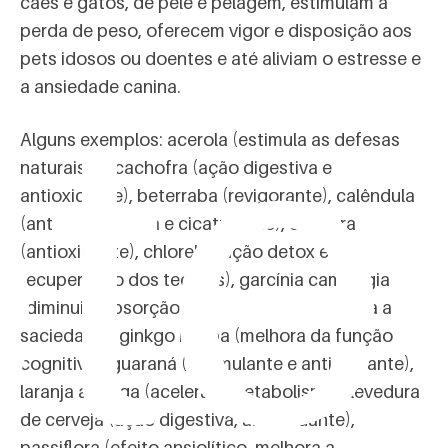
cães e gatos, de pele e pelagem, estimulam a
perda de peso, oferecem vigor e disposição aos
te
pets idosos ou doentes e até aliviam o estresse e
a ansiedade canina.
Alguns exemplos: acerola (estimula as defesas
naturais), alcachofra (ação digestiva e
antioxidante), beterraba (revigorante), calêndula
(anti-inflamatória e cicatrizante), cenoura
(antioxidante), chlorella (ação detox e de
recuperação dos tecidos), garcínia cambogia
(diminui a absorção de gordura e a aumenta a
saciedade), ginkgo biloba (melhora da função
cognitiva), guaraná (estimulante e antioxidante),
laranja amarga (acelera o metabolismo), levedura
de cerveja (ação digestiva, antioxidante),
passiflora (efeito ansiolítico, melhora a