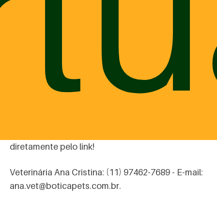
rtu
polivitamínicos repõem vitaminas, aminoácidos e
minerais que são necessários para a nutrição dos
peludos.
Ainda ficou alguma dúvida sobre o uso de
suplementos naturais para cães e gatos? Se
quiser saber mais sobre as nossas fórmulas, fale
com as nossas vets:
Veterinária Vitória: (11) 94129-3860 - E-mail:
vitoria.vet@boticapets.com.br
ou acesse
diretamente pelo link!
Veterinária Ana Cristina: (11) 97462-7689 - E-mail:
ana.vet@boticapets.com.br
.