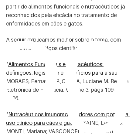
lo
partir de alimentos funcionais e nutracêuticos já
reconhecidos pela eficácia no tratamento de
enfermidades em cães e gatos.
A seguir explicamos melhor sobre o tema, com
base em dois artigos científicos:
"
Alimentos Funcionais e Nutracêuticos:
definições, legislação e benefícios para a saúde
".
MORAES, Fernanda P.,COLLA, Luciane M. Revista
Eletrônica de Farmácia. Volume 3, págs 109-122,
2006.
"
Nutracêuticos imunomoduladores com potencial
uso clínico para cães e gatos
". ZAINE, Leandro;
MONTI, Mariana; VASCONCELLOS, Ricardo