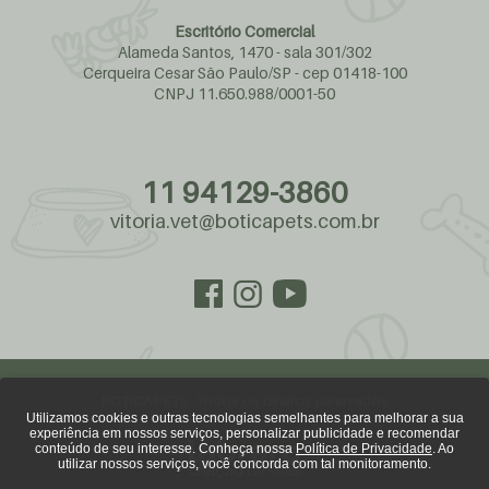
Escritório Comercial
Alameda Santos, 1470 - sala 301/302
Cerqueira Cesar São Paulo/SP - cep 01418-100
CNPJ 11.650.988/0001-50
11 94129-3860
vitoria.vet@boticapets.com.br
BOTICA PETS. Todos os direitos reservados
Utilizamos cookies e outras tecnologias semelhantes para melhorar a sua
experiência em nossos serviços, personalizar publicidade e recomendar
conteúdo de seu interesse. Conheça nossa
Política de Privacidade
. Ao
utilizar nossos serviços, você concorda com tal monitoramento.
criação de sites