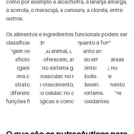
on
como por exemplo a alcachofra, a laranja amarga,
a acerola, o maracujá, a cenoura, a clorela, entre
outros.
Os alimentos e ingredientes funcionais podem ser
classificados de dois modos: quanto à fonte, de
origem vegetal ou animal, ou quanto aos
benefícios que oferecem, atuando em seis áreas
do organismo: no sistema gastrointestinal; no
sistema cardiovascular; no metabolismo de
substratos; no crescimento, no desenvolvimento
e diferenciação celular; no comportamento das
funções fisiológicas e como antioxidantes.