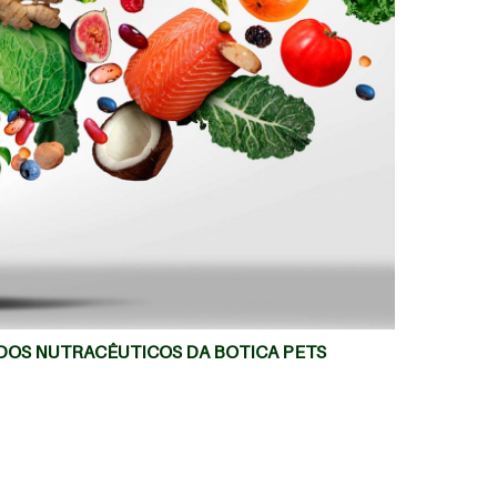
MAIS
OS NUTRACÊUTICOS DA BOTICA PETS
CASOS C