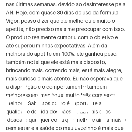
nas últimas semanas, devido ao desinteresse pela
AN. Hoje, com quase 30 dias de uso da fórmula
Vigor, posso dizer que ele melhorou e muito o
apetite, não preciso mais me preocupar com isso.
O produto realmente cumpriu com o objetivo e
até superou minhas expectativas. Além da
melhora do apetite em 100%, ele ganhou peso,
também notei que ele está mais disposto,
brincando mais, correndo mais, está mais alegre,
rinár
mais curioso e mais atento. Eu não esperava que
a disposição e o comportamento também
melhorassem, mas fiquei muito feliz com essa
melhora. Sabemos como é importante a
qualidade de vida dos cães ainda mais cães
idosos, e qualquer coisa que melhore ainda mais o
bem estar e a saúde do meu cãozinho é mais que