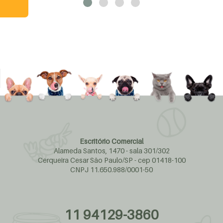
Escritório Comercial
Alameda Santos, 1470 - sala 301/302
Cerqueira Cesar São Paulo/SP - cep 01418-100
CNPJ 11.650.988/0001-50
11 94129-3860