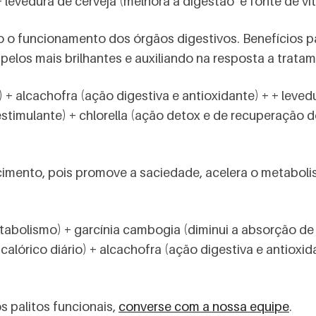
 + levedura de cerveja (melhora a digestão e fonte de v
 o funcionamento dos órgãos digestivos. Benefícios p
pelos mais brilhantes e auxiliando na resposta a trat
+ alcachofra (ação digestiva e antioxidante) + + leved
stimulante) + chlorella (ação detox e de recuperação d
cimento, pois promove a saciedade, acelera o metabol
abolismo) + garcínia cambogia (diminui a absorção de 
alórico diário) + alcachofra (ação digestiva e antioxid
s palitos funcionais,
converse com a nossa equipe
.