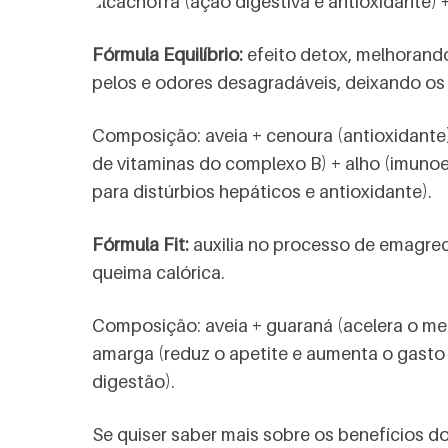
alcachofra (ação digestiva e antioxidante)
Fórmula Equilíbrio:
efeito detox, melhorando
pelos e odores desagradáveis, deixando os 
Composição: aveia + cenoura (antioxidante) 
de vitaminas do complexo B) + alho (imunoe
para distúrbios hepáticos e antioxidante).
Fórmula Fit:
auxilia no processo de emagre
queima calórica.
Composição: aveia + guaraná (acelera o met
amarga (reduz o apetite e aumenta o gasto c
digestão).
Se quiser saber mais sobre os benefícios do