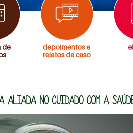
 de
depoimentos e
e
os
relatos de caso
MA ALIADA NO CUIDADO COM A SAÚDE