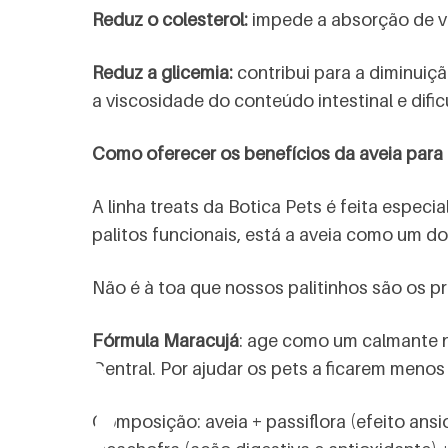
Reduz o colesterol:
impede a absorção de va
Reduz a glicemia:
contribui para a diminuiç
a viscosidade do conteúdo intestinal e dific
Como oferecer os benefícios da aveia para
A linha treats da Botica Pets é feita espe
palitos funcionais, está a aveia como um do
io
Não é à toa que nossos palitinhos são os p
Fórmula Maracujá
: age como um calmante n
Central. Por ajudar os pets a ficarem meno
Composição: aveia + passiflora (efeito ansio