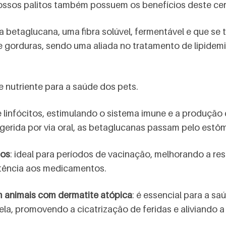
ossos palitos também possuem os benefícios deste cere
betaglucana, uma fibra solúvel, fermentável e que se to
e gorduras, sendo uma aliada no tratamento de lipidem
e nutriente para a saúde dos pets.
 linfócitos, estimulando o sistema imune e a produção 
gerida por via oral, as betaglucanas passam pelo estô
tos
: ideal para períodos de vacinação, melhorando a re
stência aos medicamentos.
m animais com dermatite atópica
: é essencial para a sa
dela, promovendo a cicatrização de feridas e aliviando a