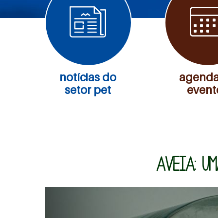
notícias do
agenda
setor pet
event
AVEIA: U